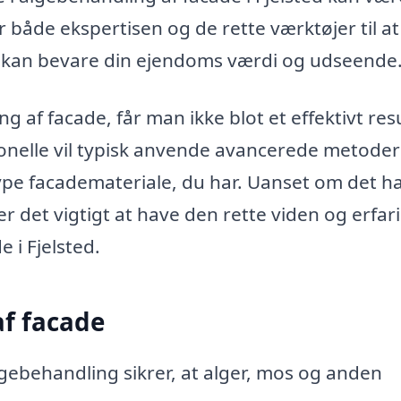
r både ekspertisen og de rette værktøjer til at
du kan bevare din ejendoms værdi og udseende
 af facade, får man ikke blot et effektivt resu
ionelle vil typisk anvende avancerede metoder
type facademateriale, du har. Uanset om det h
r det vigtigt at have den rette viden og erfari
 i Fjelsted.
af facade
lgebehandling sikrer, at alger, mos og anden