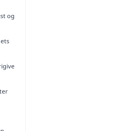
st og
dets
rigive
ter
an