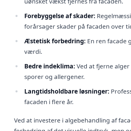
uønsket vækst fjernes fra facaden.
Forebyggelse af skader:
Regelmæssig 
forårsager skader på facaden over ti
Æstetisk forbedring:
En ren facade g
værdi.
Bedre indeklima:
Ved at fjerne alger
sporer og allergener.
Langtidsholdbare løsninger:
Profess
facaden i flere år.
Ved at investere i algebehandling af faca
forbedring af det visuelle indtryk, men o