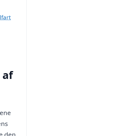
lfart
 af
lene
ens
re den