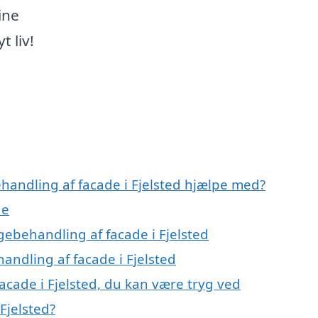
ine
t liv!
handling af facade i Fjelsted hjælpe med?
de
lgebehandling af facade i Fjelsted
andling af facade i Fjelsted
acade i Fjelsted, du kan være tryg ved
Fjelsted?