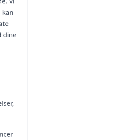
e. Vi
u kan
ate
d dine
lser,
encer