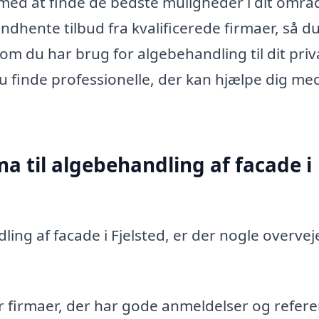
med at finde de bedste muligheder i dit områd
ndhente tilbud fra kvalificerede firmaer, så d
om du har brug for algebehandling til dit priv
u finde professionelle, der kan hjælpe dig me
ma til algebehandling af facade i
ling af facade i Fjelsted, er der nogle overveje
r firmaer, der har gode anmeldelser og refer