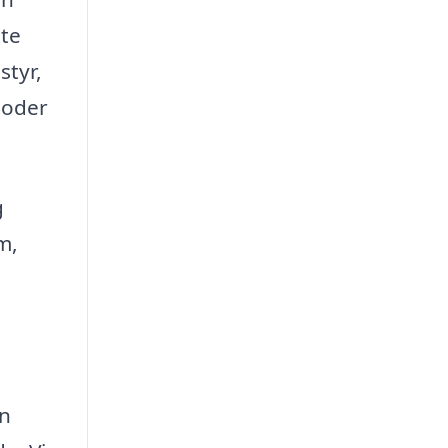
tte
styr,
toder
g
m,
en