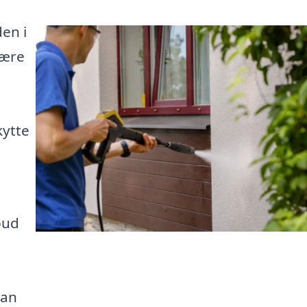
den i
være
kytte
bud
kan