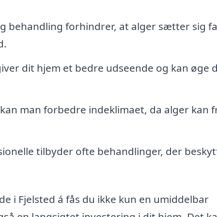
behandling forhindrer, at alger sætter sig fa
d.
iver dit hjem et bedre udseende og kan øge 
 kan man forbedre indeklimaet, da alger kan f
ionelle tilbyder ofte behandlinger, der beskyt
de i Fjelsted á fås du ikke kun en umiddelbar
gså en langsigtet investering i dit hjem. Det k