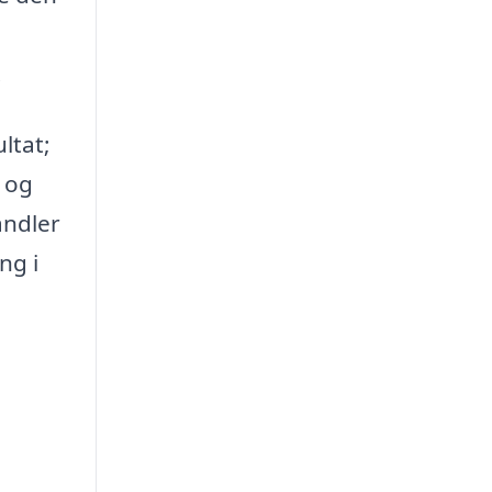
.
ltat;
 og
andler
ng i