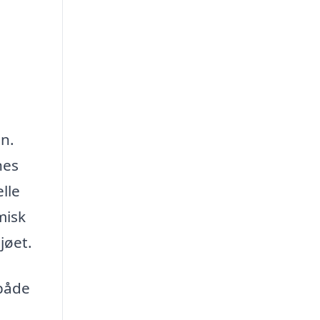
n.
nes
lle
misk
jøet.
 både