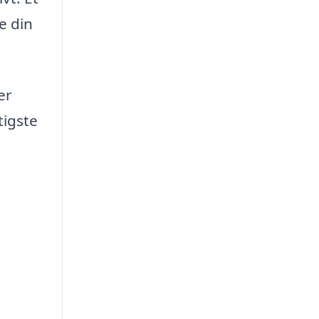
e din
er
tigste