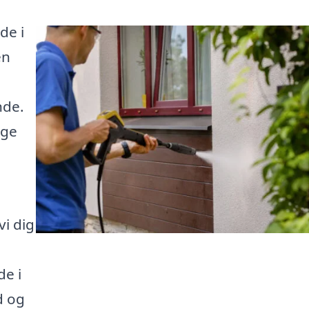
de i
en
e
nde.
nge
i dig
de i
d og