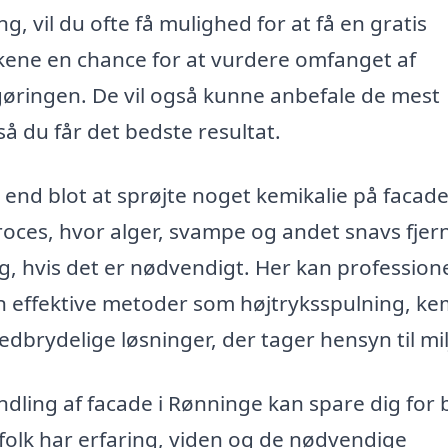
, vil du ofte få mulighed for at få en gratis
lkene en chance for at vurdere omfanget af
gøringen. De vil også kunne anbefale de mest
så du får det bedste resultat.
nd blot at sprøjte noget kemikalie på facade
roces, hvor alger, svampe og andet snavs fjer
g, hvis det er nødvendigt. Her kan professione
ffektive metoder som højtryksspulning, ke
dbrydelige løsninger, der tager hensyn til mil
ndling af facade i Rønninge kan spare dig for
gfolk har erfaring, viden og de nødvendige