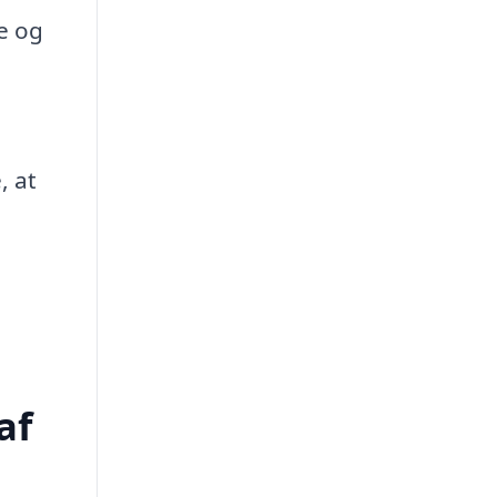
de og
, at
af