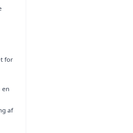
e
t for
g en
ng af