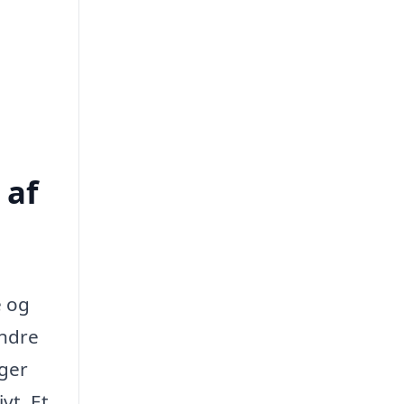
 af
e og
andre
nger
vt. Et