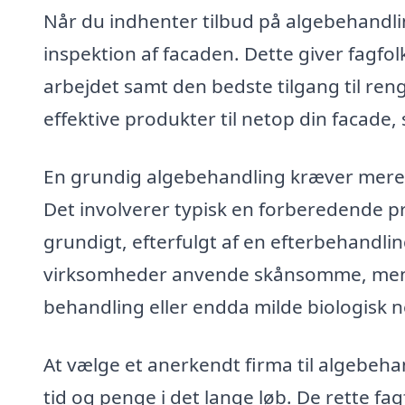
Når du indhenter tilbud på algebehandling
inspektion af facaden. Dette giver fagfo
arbejdet samt den bedste tilgang til ren
effektive produkter til netop din facade, 
En grundig algebehandling kræver mere e
Det involverer typisk en forberedende p
grundigt, efterfulgt af en efterbehandlin
virksomheder anvende skånsomme, men e
behandling eller endda milde biologisk ne
At vælge et anerkendt firma til algebeha
tid og penge i det lange løb. De rette fa