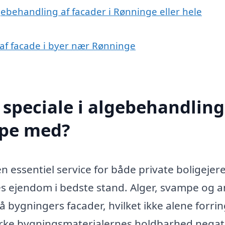
gebehandling af facader i Rønninge eller hele
 af facade i byer nær Rønninge
speciale i algebehandling
lpe med?
n essentiel service for både private boligejer
s ejendom i bedste stand. Alger, svampe og 
bygningers facader, hvilket ikke alene forri
rke bygningsmaterialernes holdbarhed negati