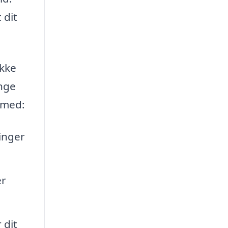
 dit
ække
ænge
 med:
inger
er
 dit