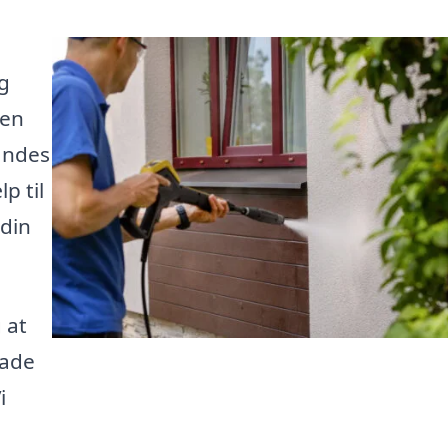
og
 en
findes
p til
 din
 at
cade
i