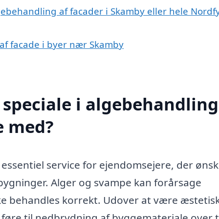
gebehandling af facader i Skamby eller hele Nordf
 af facade i byer nær Skamby
speciale i algebehandling
e med?
essentiel service for ejendomsejere, der ønsk
bygninger. Alger og svampe kan forårsage
kke behandles korrekt. Udover at være æstetis
føre til nedbrydning af byggemateriale over t