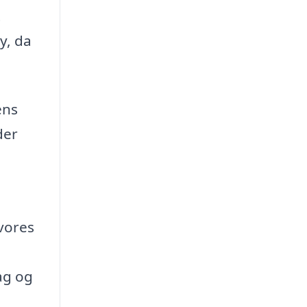
t
y, da
ens
der
vores
dag og