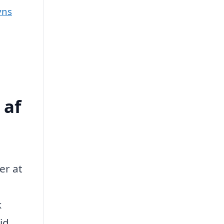
yns
 af
er at
k
id.