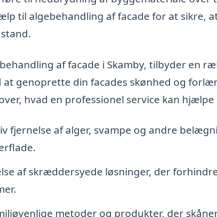
ælp til algebehandling af facade for at sikre, at
 stand.
gebehandling af facade i Skamby, tilbyder en r
d at genoprette din facades skønhed og forl
 over, hvad en professionel service kan hjælpe
iv fjernelse af alger, svampe og andre belægn
erflade.
se af skræddersyede løsninger, der forhindr
mer.
iljøvenlige metoder og produkter, der skåner