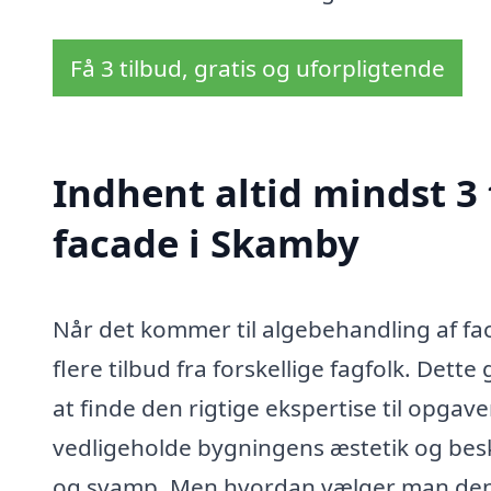
Få 3 tilbud, gratis og uforpligtende
Indhent altid mindst 3
facade i Skamby
Når det kommer til algebehandling af fac
flere tilbud fra forskellige fagfolk. Dett
at finde den rigtige ekspertise til opgav
vedligeholde bygningens æstetik og besk
og svamp. Men hvordan vælger man den re