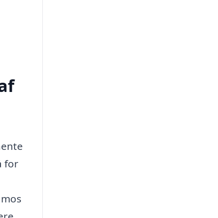
af
hente
å for
, mos
ere