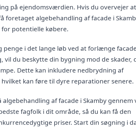
ning på ejendomsværdien. Hvis du overvejer a
få foretaget algebehandling af facade i Skamb
for potentielle købere.
g penge i det lange løb ved at forlænge facad
g, vil du beskytte din bygning mod de skader, 
mpe. Dette kan inkludere nedbrydning af
hvilket kan føre til dyre reparationer senere.
på algebehandling af facade i Skamby gennem 
bedste fagfolk i dit område, så du kan få den
konkurrencedygtige priser. Start din søgning i 