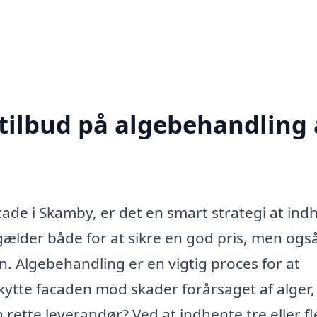
 tilbud på algebehandling 
ade i Skamby, er det en smart strategi at ind
e gælder både for at sikre en god pris, men ogs
en. Algebehandling er en vigtig proces for at
ytte facaden mod skader forårsaget af alger
tte leverandør? Ved at indhente tre eller fl