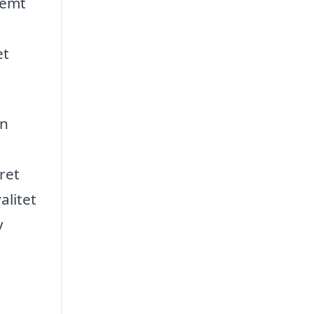
nemt
et
in
ret
alitet
v