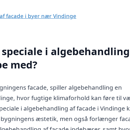
 af facade i byer nær Vindinge
speciale i algebehandling
lpe med?
gningens facade, spiller algebehandling en
inge, hvor fugtige klimaforhold kan føre til v
eciale i algebehandling af facade i Vindinge 
rer bygningens æstetik, men også forlænger fa
d algebehandling af facade indebærer, samt hv