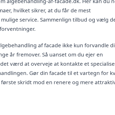
 som algebehandling-af-facade.dk. Her kan du 
maer, hvilket sikrer, at du får de mest
mulige service. Sammenlign tilbud og vælg d
forventninger.
 algebehandling af facade ikke kun forvandle d
nge år fremover. Så uanset om du ejer en
det værd at overveje at kontakte et specialise
handlingen. Gør din facade til et vartegn for kv
 første skridt mod en renere og mere attrakti