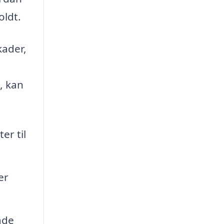
oldt.
kader,
, kan
er til
er
åde