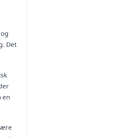
 og
g. Det
isk
der
m en
 være