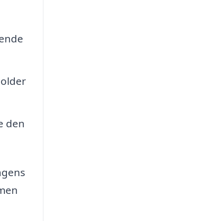
eende
holder
e den
ngens
 men