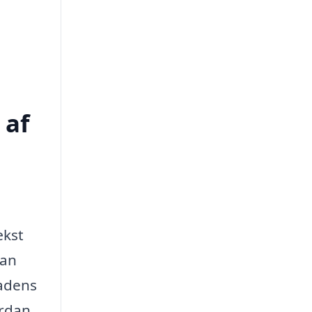
 af
ækst
kan
cadens
ordan