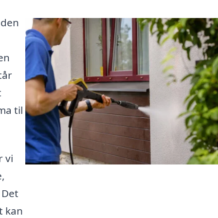
caden
en
tår
t
a til
 vi
e,
 Det
t kan