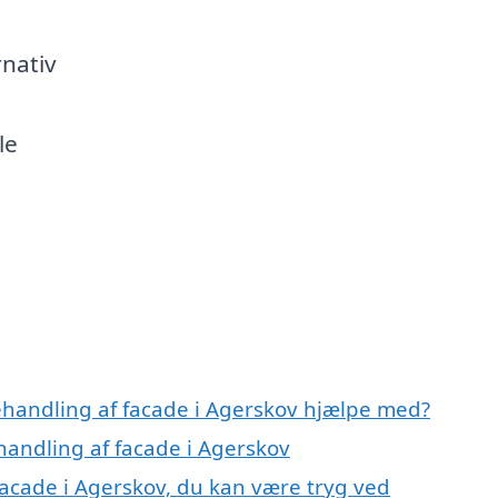
rnativ
le
ehandling af facade i Agerskov hjælpe med?
handling af facade i Agerskov
facade i Agerskov, du kan være tryg ved