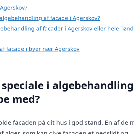
 Agerskov?
algebehandling af facade i Agerskov?
gebehandling af facader i Agerskov eller hele Tønd
 af facade i byer nær Agerskov
speciale i algebehandling
lpe med?
holde facaden på dit hus i god stand. En af de 
 alger, som kan give facaden et nedslidt og