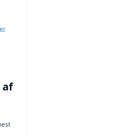
er
 af
mest