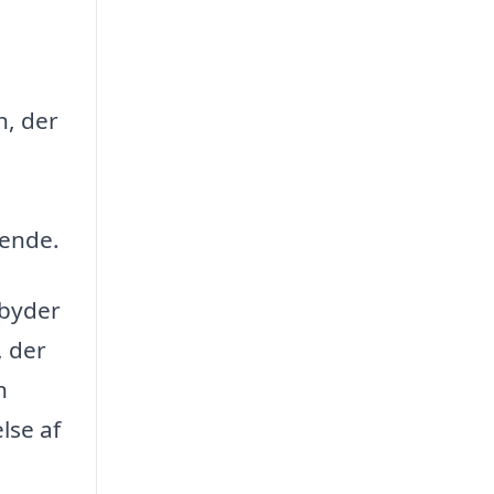
n, der
gende.
lbyder
, der
n
lse af