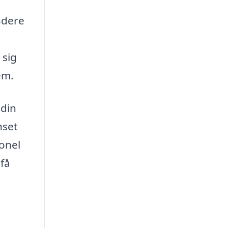
ndere
 sig
em.
 din
nset
ionel
 få