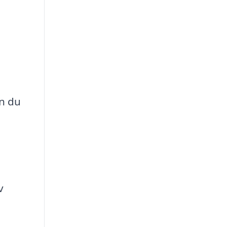
an du
v