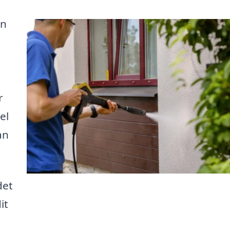
en
r
el
an
det
it