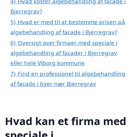
4)
Hvad koster algebehandling af facade i
Bjerregrav?
5)
Hvad er med til at bestemme prisen på
algebehandling af facade i Bjerregrav?
6)
Oversigt over firmaer med speciale i
algebehandling af facader i Bjerregrav
eller hele Viborg kommune
7)
Find en professionel til algebehandling
af facade i byer nær Bjerregrav
Hvad kan et firma med
speciale i