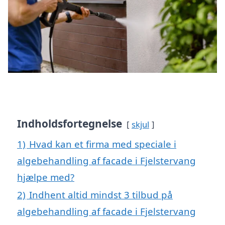
Indholdsfortegnelse
skjul
1)
Hvad kan et firma med speciale i
algebehandling af facade i Fjelstervang
hjælpe med?
2)
Indhent altid mindst 3 tilbud på
algebehandling af facade i Fjelstervang