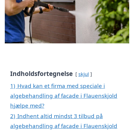
Indholdsfortegnelse
skjul
1)
Hvad kan et firma med speciale i
algebehandling af facade i Flauenskjold
hjælpe med?
2)
Indhent altid mindst 3 tilbud på
algebehandling af facade i Flauenskjold