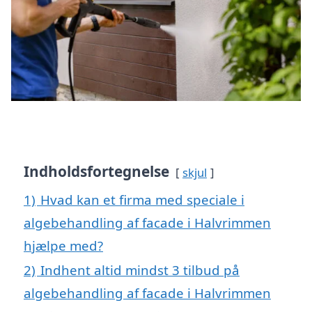
Indholdsfortegnelse
skjul
1)
Hvad kan et firma med speciale i
algebehandling af facade i Halvrimmen
hjælpe med?
2)
Indhent altid mindst 3 tilbud på
algebehandling af facade i Halvrimmen