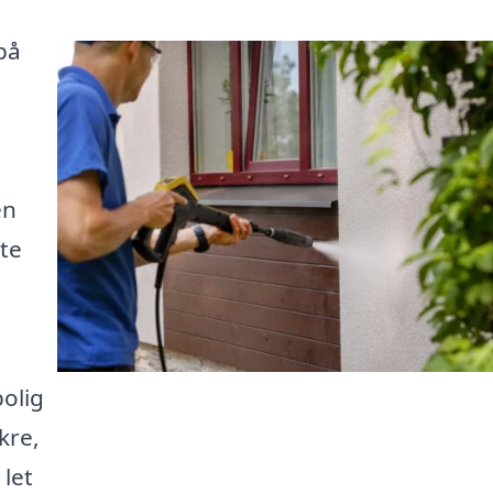
på
en
te
olig
ikre,
 let