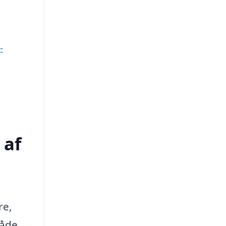
-
 af
re,
både