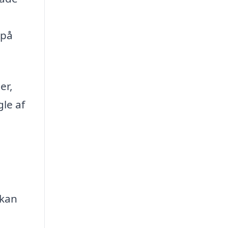
 på
er,
gle af
 kan