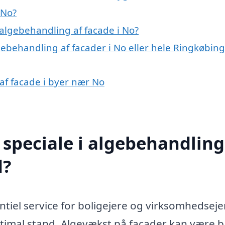
 No?
algebehandling af facade i No?
gebehandling af facader i No eller hele Ringkøbing
 af facade i byer nær No
speciale i algebehandling
d?
ntiel service for boligejere og virksomhedseje
ptimal stand. Algevækst på facader kan være 