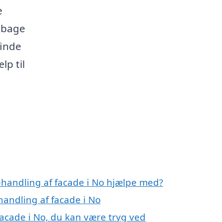
e
ilbage
finde
lp til
ehandling af facade i No hjælpe med?
handling af facade i No
facade i No, du kan være tryg ved