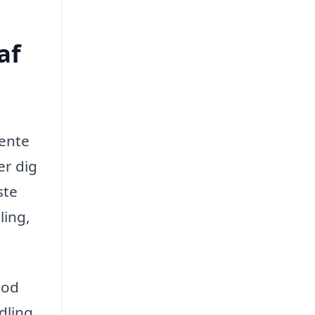
af
hente
er dig
ste
ling,
mod
dling