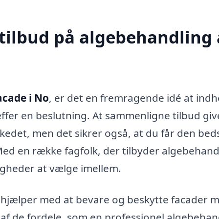
 tilbud på algebehandling 
acade i No
, er det en fremragende idé at ind
æffer en beslutning. At sammenligne tilbud giv
edet, men det sikrer også, at du får den bed
 Med en række fagfolk, der tilbyder algebehand
igheder at vælge imellem.
m hjælper med at bevare og beskytte facader 
 af de fordele, som en professionel algebehan