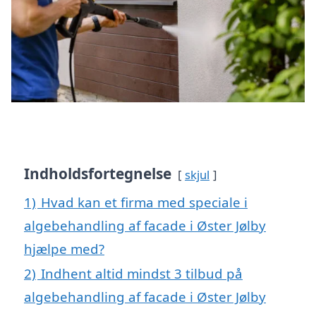
Indholdsfortegnelse
skjul
1)
Hvad kan et firma med speciale i
algebehandling af facade i Øster Jølby
hjælpe med?
2)
Indhent altid mindst 3 tilbud på
algebehandling af facade i Øster Jølby