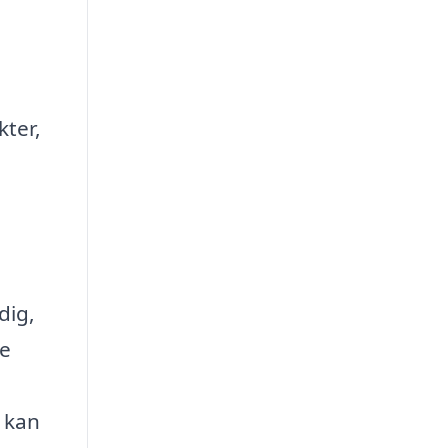
ter,
dig,
te
r kan