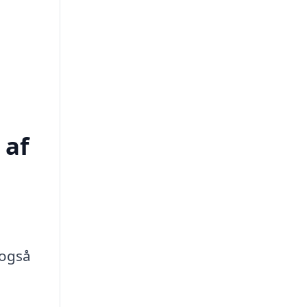
 af
 også