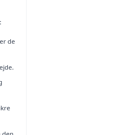
:
er de
ejde.
g
ikre
e den