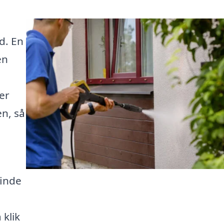
d. En
en
er
en, så
finde
 klik