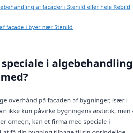
ebehandling af facader i Stenild eller hele Rebild
af facade i byer nær Stenild
speciale i algebehandling
e med?
ge overhånd på facaden af bygninger, især i
kan ikke kun påvirke bygningens æstetik, men
ler omegn, kan et firma med speciale i
t få din bygning tilbage til sin oprindelige