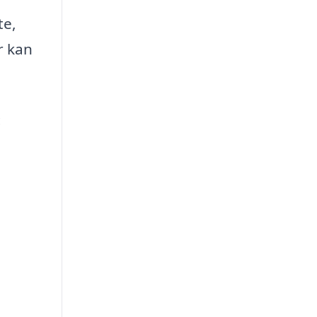
te,
r kan
: