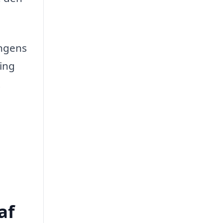
ingens
ing
t
af