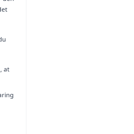
det
 du
, at
aring