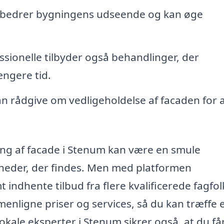
rbedrer bygningens udseende og kan øge
ionelle tilbyder også behandlinger, der
ængere tid.
n rådgive om vedligeholdelse af facaden for 
dling af facade i Stenum kan være en smule
eder, der findes. Men med platformen
ndhente tilbud fra flere kvalificerede fagfolk 
menligne priser og services, så du kan træffe 
lokale eksperter i Stenum sikrer også, at du få