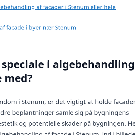
gebehandling af facader i Stenum eller hele
 af facade i byer nær Stenum
speciale i algebehandling
e med?
endom i Stenum, er det vigtigt at holde facaden
ndre beplantninger samle sig på bygningens
t æstetik og potentielle skader på bygningen. H
algebehandling af facade i Stenum, ind i billed