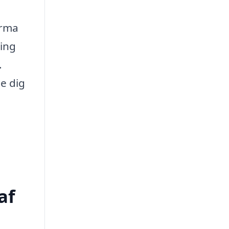
irma
ning
.
e dig
af