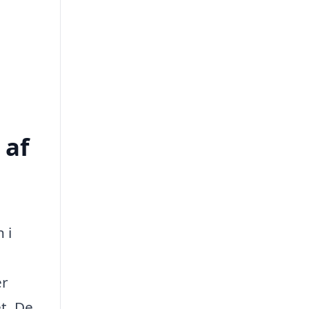
 af
 i
er
et. De