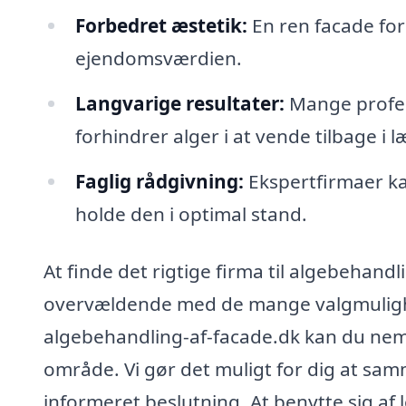
Forbedret æstetik:
En ren facade fo
ejendomsværdien.
Langvarige resultater:
Mange profess
forhindrer alger i at vende tilbage i l
Faglig rådgivning:
Ekspertfirmaer ka
holde den i optimal stand.
At finde det rigtige firma til algebehan
overvældende med de mange valgmuligh
algebehandling-af-facade.dk kan du nemt i
område. Vi gør det muligt for dig at sam
informeret beslutning. At benytte sig af 