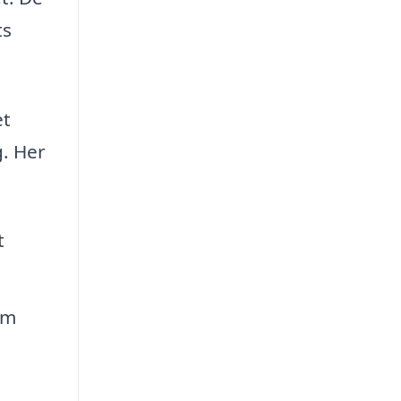
ts
et
g. Her
t
om