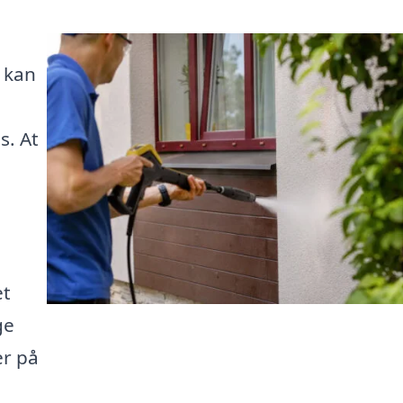
 kan
s. At
et
ge
er på