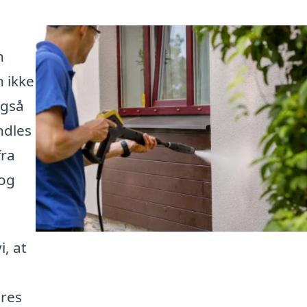
n
 ikke
også
ndles
fra
 og
, at
ores