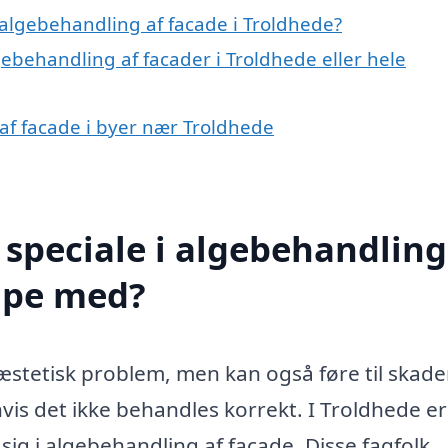
algebehandling af facade i Troldhede?
gebehandling af facader i Troldhede eller hele
 af facade i byer nær Troldhede
speciale i algebehandling
ælpe med?
 æstetisk problem, men kan også føre til skade
is det ikke behandles korrekt. I Troldhede er
 sig i algebehandling af facade. Disse fagfolk