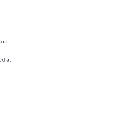
e
 kun
ed at