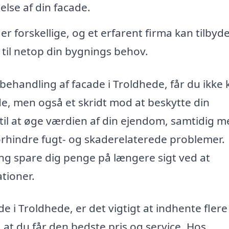
lse af din facade.
er forskellige, og et erfarent firma kan tilbyd
til netop din bygnings behov.
behandling af facade i Troldhede, får du ikke
de, men også et skridt mod at beskytte din
 til at øge værdien af din ejendom, samtidig m
orhindre fugt- og skaderelaterede problemer.
ng spare dig penge på længere sigt ved at
tioner.
 i Troldhede, er det vigtigt at indhente flere
, at du får den bedste pris og service. Hos