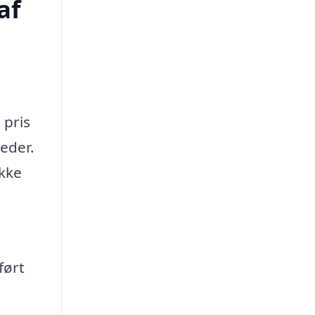
af
 pris
heder.
ikke
ført