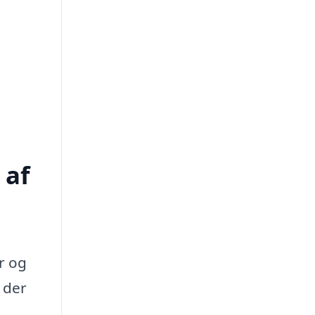
 af
r og
 der