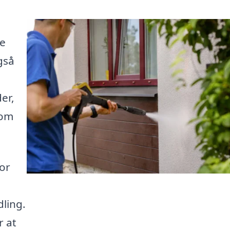
ke
gså
er,
 om
for
dling.
r at