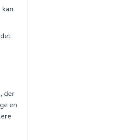
 kan
 det
n, der
lge en
lere