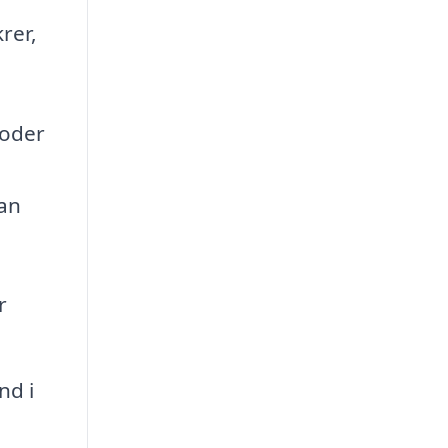
rer,
toder
kan
r
nd i