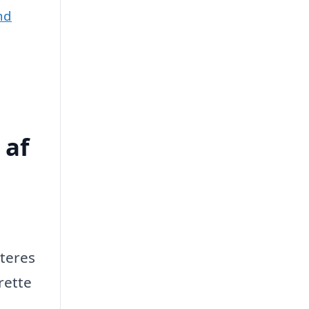
nd
 af
dteres
rette