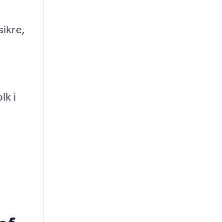
sikre,
lk i