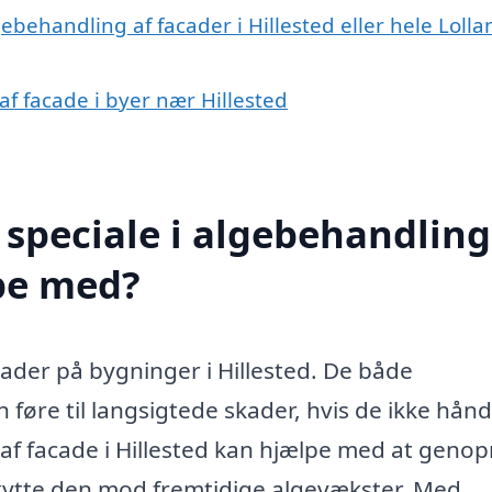
ebehandling af facader i Hillested eller hele Lolla
af facade i byer nær Hillested
speciale i algebehandling
lpe med?
cader på bygninger i Hillested. De både
øre til langsigtede skader, hvis de ikke hån
af facade i Hillested kan hjælpe med at genop
ytte den mod fremtidige algevækster. Med