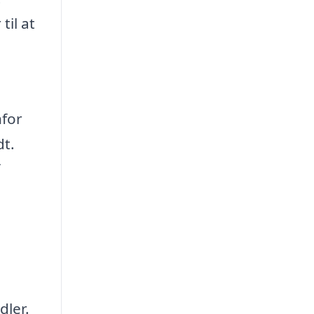
til at
nfor
dt.
dler.