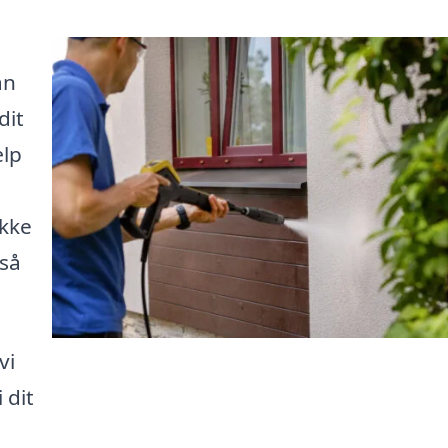
an
dit
ælp
ikke
så
vi
 dit