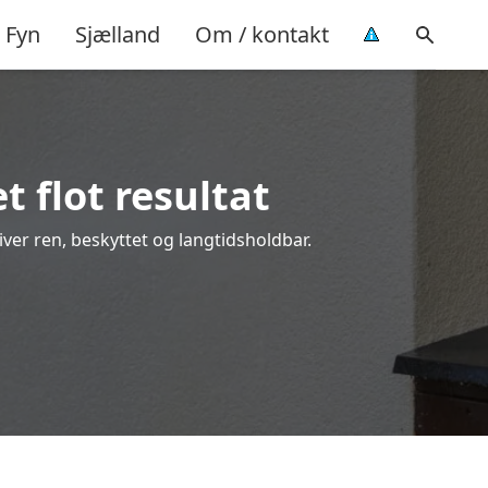
Fyn
Sjælland
Om / kontakt
t flot resultat
liver ren, beskyttet og langtidsholdbar.