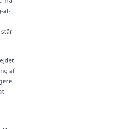
d fra
-af-
 står
bejdet
ing af
igere
at