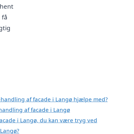
dhent
 få
gtig
ehandling af facade i Langø hjælpe med?
handling af facade i Langø
facade i Langø, du kan være tryg ved
 Langø?