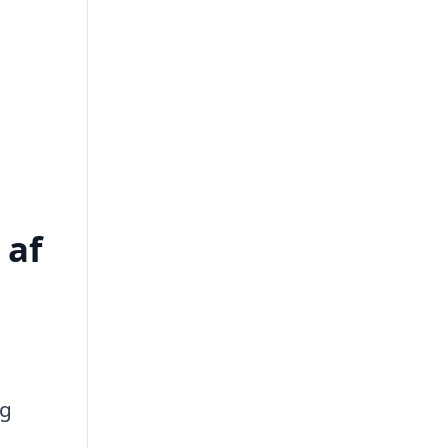
 af
ig
t