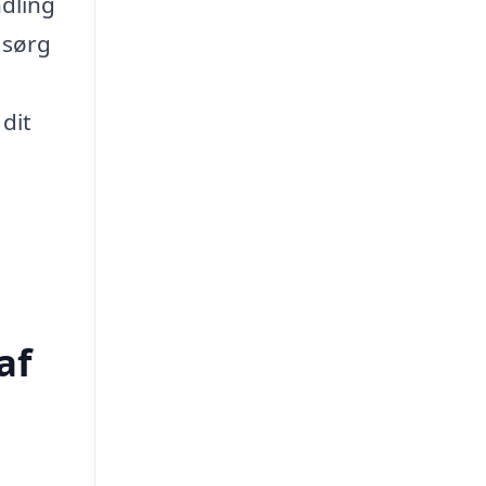
ndling
 sørg
dit
af