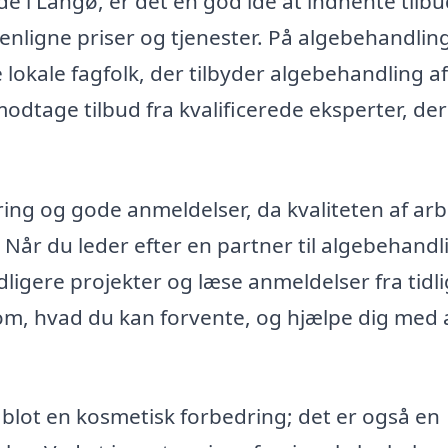
e i Langø, er det en god idé at indhente tilbu
enligne priser og tjenester. På algebehandling
e lokale fagfolk, der tilbyder algebehandling af
odtage tilbud fra kvalificerede eksperter, der
ring og gode anmeldelser, da kvaliteten af ar
Når du leder efter en partner til algebehandl
idligere projekter og læse anmeldelser fra tidl
 om, hvad du kan forvente, og hjælpe dig med 
 blot en kosmetisk forbedring; det er også en