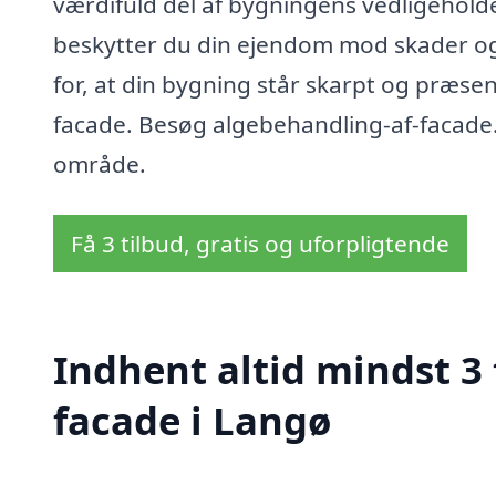
værdifuld del af bygningens vedligeholde
beskytter du din ejendom mod skader og 
for, at din bygning står skarpt og præs
facade. Besøg algebehandling-af-facade.dk
område.
Få 3 tilbud, gratis og uforpligtende
Indhent altid mindst 3
facade i Langø