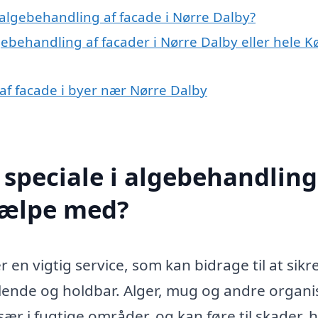
algebehandling af facade i Nørre Dalby?
gebehandling af facader i Nørre Dalby eller hele K
 af facade i byer nær Nørre Dalby
speciale i algebehandling
hjælpe med?
en vigtig service, som kan bidrage til at sikre
alende og holdbar. Alger, mug og andre organi
ær i fugtige områder, og kan føre til skader, h