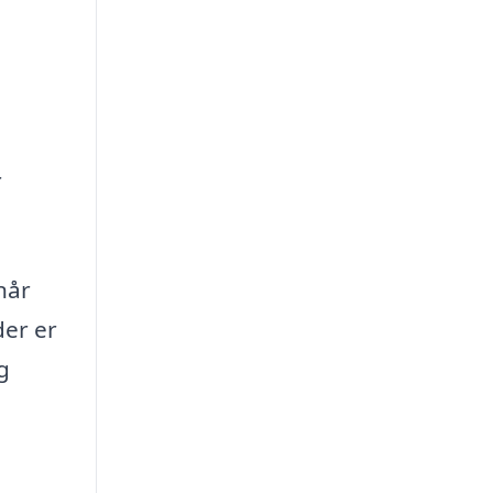
r
når
der er
g