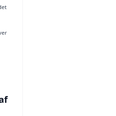
det
ver
af