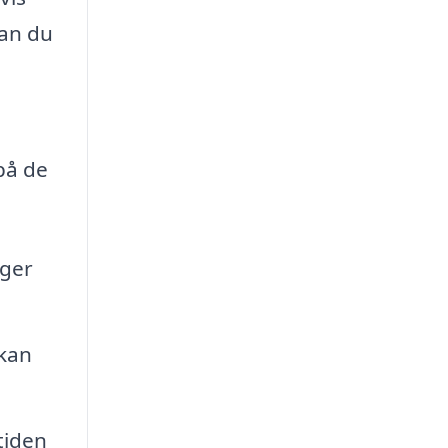
kan du
på de
lger
 kan
tiden