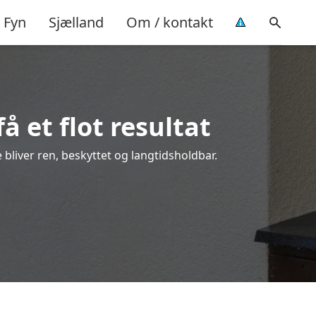
Fyn
Sjælland
Om / kontakt
å et flot resultat
e bliver ren, beskyttet og langtidsholdbar.