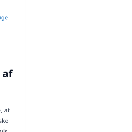
øge
 af
, at
ske
vis