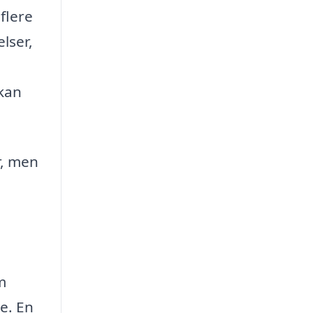
flere
lser,
 kan
r, men
m
e. En