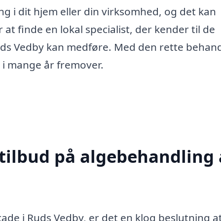
g i dit hjem eller din virksomhed, og det kan
r at finde en lokal specialist, der kender til de
Ruds Vedby kan medføre. Med den rette behan
 i mange år fremover.
 tilbud på algebehandling 
ade i Ruds Vedby, er det en klog beslutning a