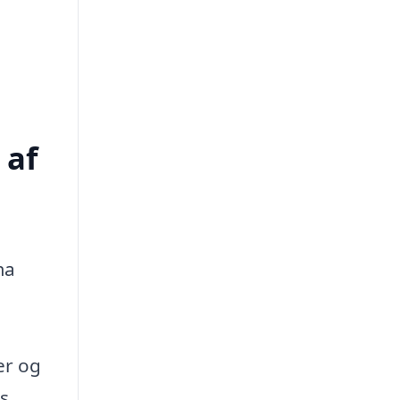
 af
ma
er og
s