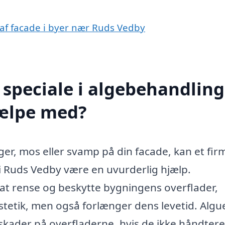
 af facade i byer nær Ruds Vedby
speciale i algebehandling
jælpe med?
er, mos eller svamp på din facade, kan et fir
i Ruds Vedby være en uvurderlig hjælp.
 at rense og beskytte bygningens overflader,
stetik, men også forlænger dens levetid. Algu
skader på overfladerne, hvis de ikke håndtere