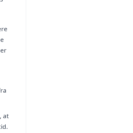
ere
ne
ter
fra
 at
id.