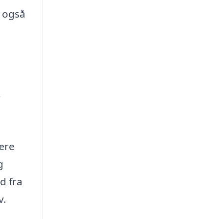
n også
r
være
g
d fra
v.