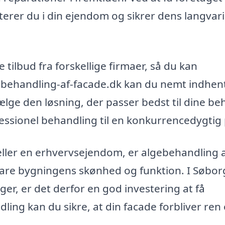
terer du i din ejendom og sikrer dens langvar
 tilbud fra forskellige firmaer, så du kan
gebehandling-af-facade.dk kan du nemt indhen
ælge den løsning, der passer bedst til dine be
fessionel behandling til en konkurrencedygtig 
eller en erhvervsejendom, er algebehandling 
bevare bygningens skønhed og funktion. I Søbor
ger, er det derfor en god investering at få
ing kan du sikre, at din facade forbliver ren 