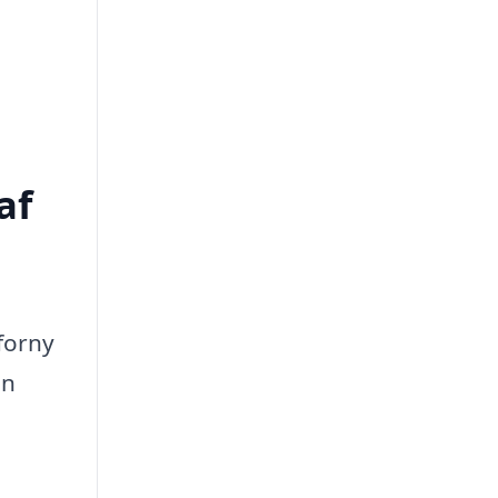
af
 forny
un