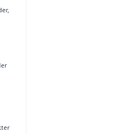
er,
der
ter