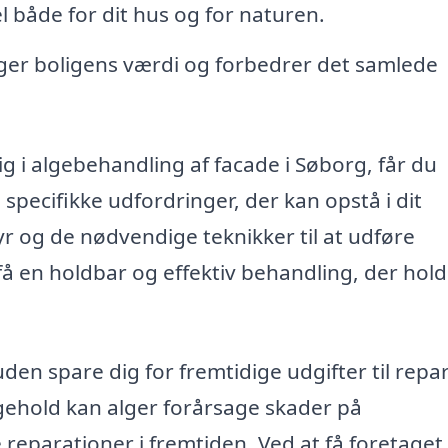
el både for dit hus og for naturen.
ger boligens værdi og forbedrer det samlede
ig i algebehandling af facade i Søborg, får du
 specifikke udfordringer, der kan opstå i dit
yr og de nødvendige teknikker til at udføre
n få en holdbar og effektiv behandling, der hol
en spare dig for fremtidige udgifter til repa
igehold kan alger forårsage skader på
e reparationer i fremtiden. Ved at få foretaget