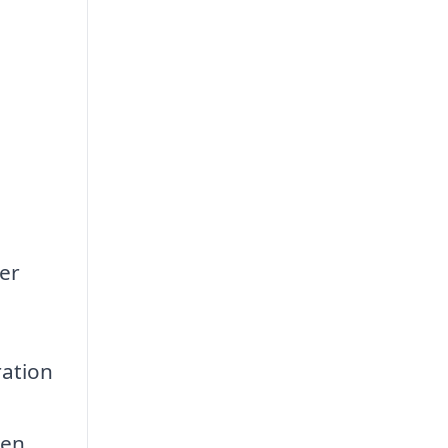
der
ration
 en