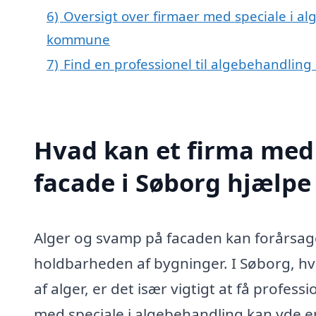
6)
Oversigt over firmaer med speciale i al
kommune
7)
Find en professionel til algebehandling
Hvad kan et firma med 
facade i Søborg hjælp
Alger og svamp på facaden kan forårsag
holdbarheden af bygninger. I Søborg, h
af alger, er det især vigtigt at få profess
med speciale i algebehandling kan yde en