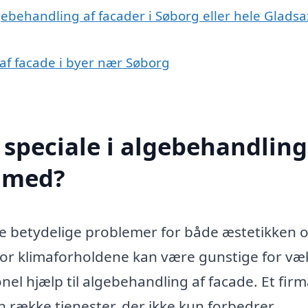
gebehandling af facader i Søborg eller hele Glads
 af facade i byer nær Søborg
speciale i algebehandling
e med?
e betydelige problemer for både æstetikken 
vor klimaforholdene kan være gunstige for væ
ionel hjælp til algebehandling af facade. Et fir
 række tjenester, der ikke kun forbedrer