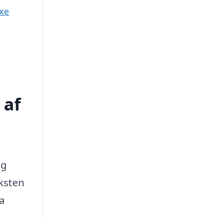
axe
 af
og
ksten
ma