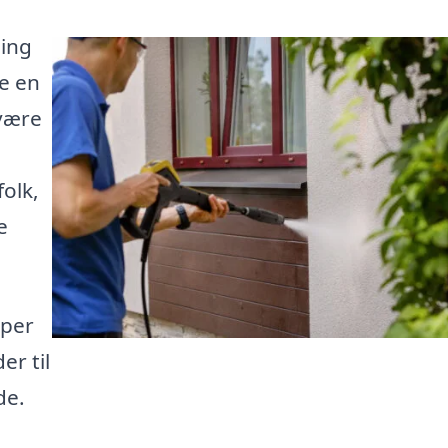
ling
re en
 være
folk,
e
lper
er til
de.