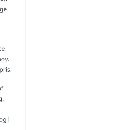
ige
te
hov.
pris.
af
g,
og i