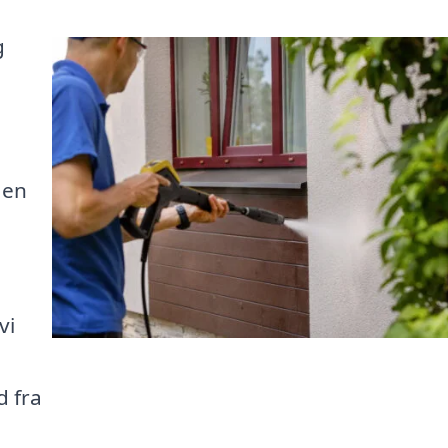
g
g
 en
vi
d fra