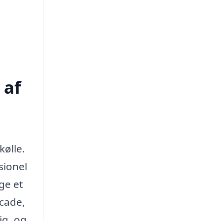
 af
ølle.
sionel
ge et
acade,
ig, og