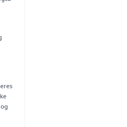
g
deres
kke
 og