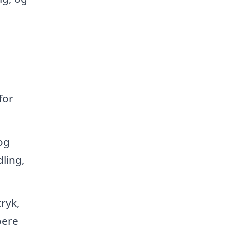
for
og
ling,
ryk,
oere