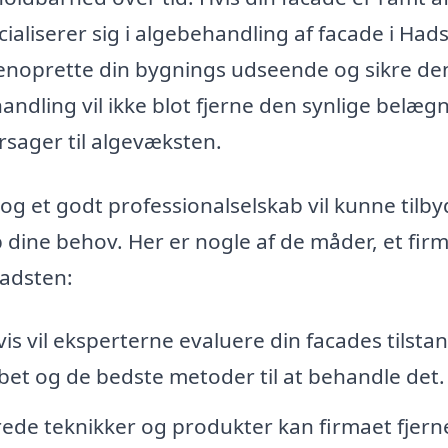
cialiserer sig i algebehandling af facade i Had
 genoprette din bygnings udseende og sikre de
ndling vil ikke blot fjerne den synlige belægn
ager til algevæksten.
g et godt professionalselskab vil kunne tilb
 dine behov. Her er nogle af de måder, et fir
Hadsten:
s vil eksperterne evaluere din facades tilstan
t og de bedste metoder til at behandle det.
e teknikker og produkter kan firmaet fjern