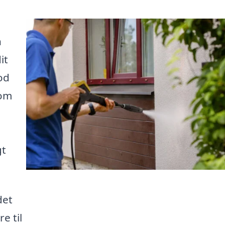
n
it
od
 om
gt
det
e til