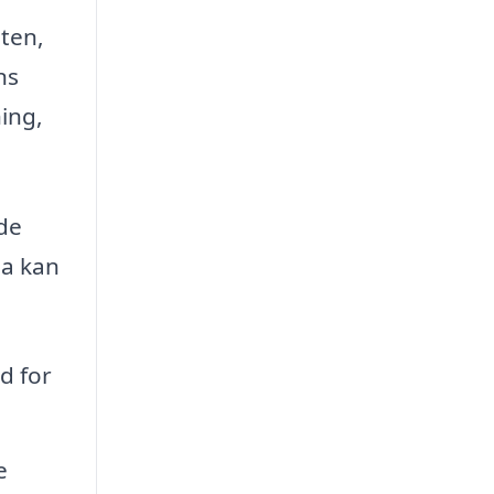
sten,
ns
ing,
yde
ma kan
d for
e