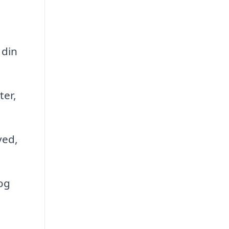
 din
ter,
ved,
og