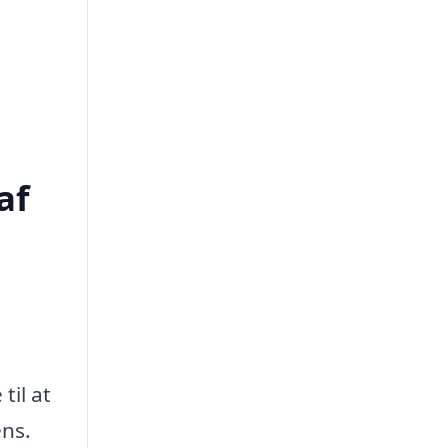
af
til at
ens.