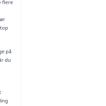
 flere
gør
etop
ge på
år du
t
ling