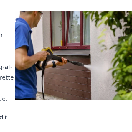
er
g-af-
rette
de.
dit