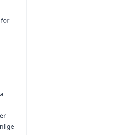
 for
ra
er
nlige