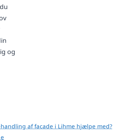
 du
hov
r
din
dig og
ehandling af facade i Lihme hjælpe med?
de