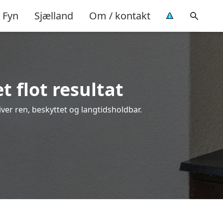
Fyn
Sjælland
Om / kontakt
t flot resultat
liver ren, beskyttet og langtidsholdbar.