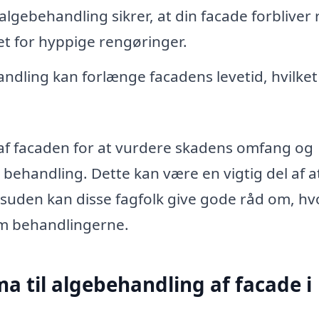
lgebehandling sikrer, at din facade forbliver r
et for hyppige rengøringer.
dling kan forlænge facadens levetid, hvilket
af facaden for at vurdere skadens omfang og
l behandling. Dette kan være en vigtig del af a
 Desuden kan disse fagfolk give gode råd om, h
em behandlingerne.
ma til algebehandling af facade i