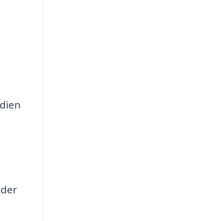
rdien
 der