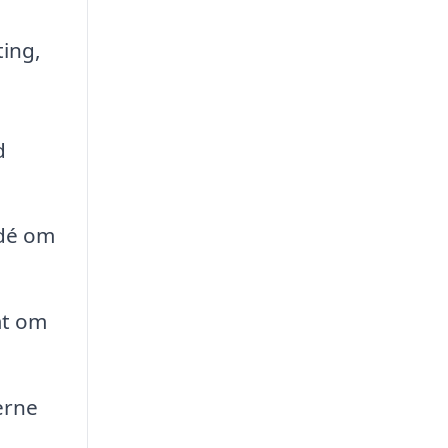
ting,
d
idé om
mt om
serne