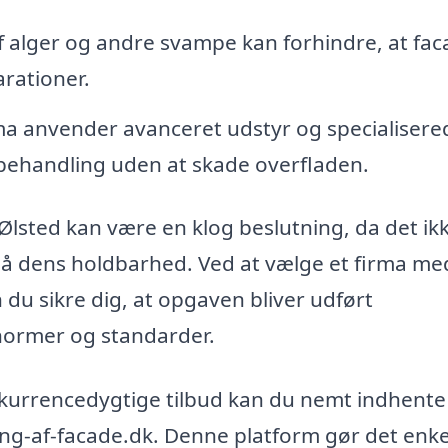
f alger og andre svampe kan forhindre, at fa
arationer.
ma anvender avanceret udstyr og specialisere
v behandling uden at skade overfladen.
 Ølsted kan være en klog beslutning, da det ik
så dens holdbarhed. Ved at vælge et firma me
 du sikre dig, at opgaven bliver udført
 normer og standarder.
nkurrencedygtige tilbud kan du nemt indhente 
ling-af-facade.dk. Denne platform gør det enke