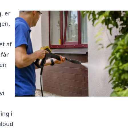
, er
gen,
t af
 får
 en
vi
ing i
tilbud