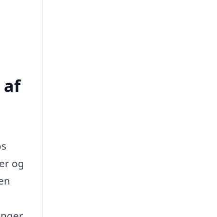
 af
os
ger og
men
d
inger