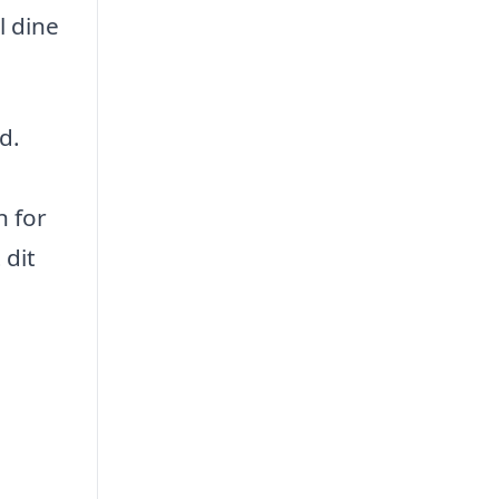
l dine
d.
n for
 dit