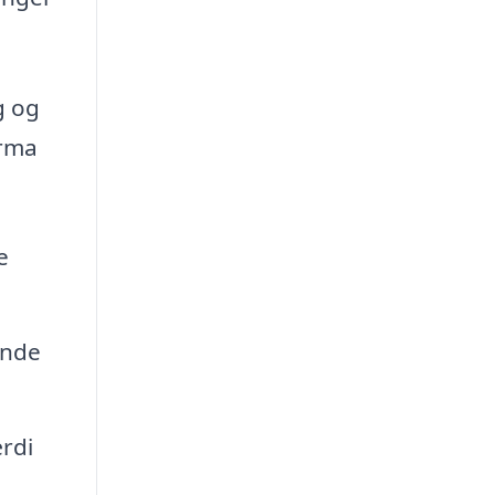
g og
irma
e
ende
rdi