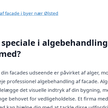
 af facade i byer nær Ølsted
speciale i algebehandling
 med?
 din facades udseende er påvirket af alger, m
veje professionel algebehandling af facade. Al
elægge det visuelle indtryk af din bygning, 
ge behovet for vedligeholdelse. Et firma me
ted kan hjælpe dig med at tackle disse udfordr