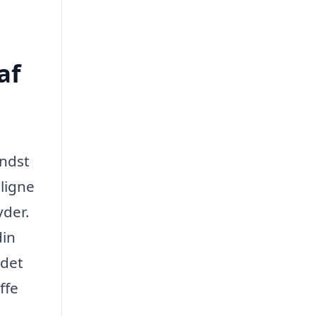
af
indst
nligne
yder.
din
ndet
ffe