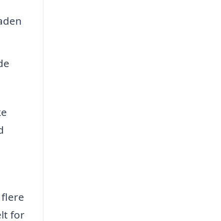
caden
de
ke
d
flere
lt for