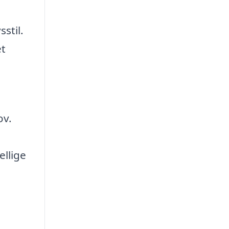
stil.
et
ov.
ellige