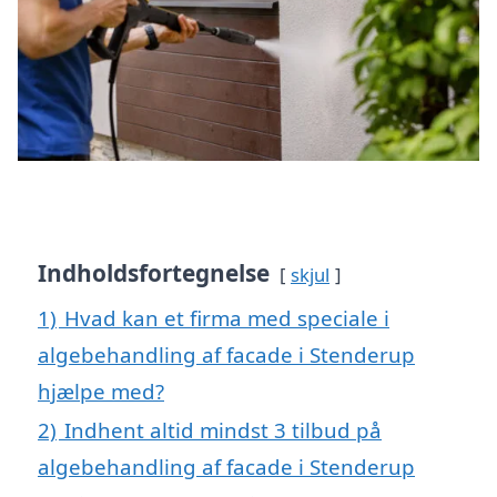
Indholdsfortegnelse
skjul
1)
Hvad kan et firma med speciale i
algebehandling af facade i Stenderup
hjælpe med?
2)
Indhent altid mindst 3 tilbud på
algebehandling af facade i Stenderup