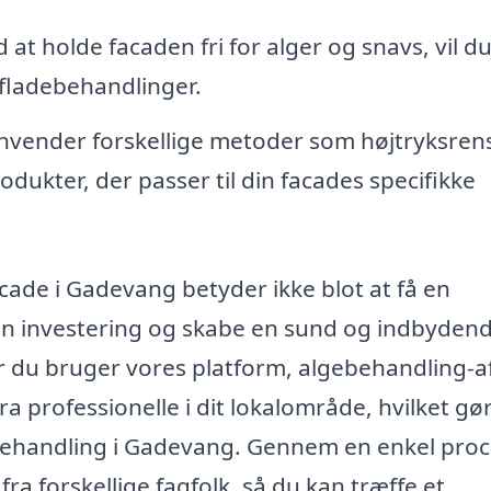
 at holde facaden fri for alger og snavs, vil d
rfladebehandlinger.
nvender forskellige metoder som højtryksren
odukter, der passer til din facades specifikke
acade i Gadevang betyder ikke blot at få en
din investering og skabe en sund og indbyden
du bruger vores platform, algebehandling-a
a professionelle i dit lokalområde, hvilket gø
gebehandling i Gadevang. Gennem en enkel pro
ra forskellige fagfolk, så du kan træffe et