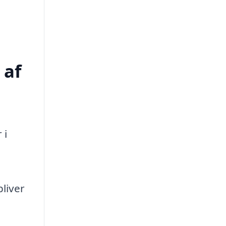
 af
 i
liver