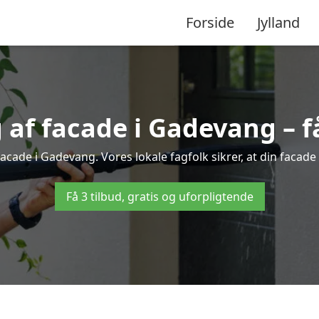
Forside
Jylland
af facade i Gadevang – få 
facade i Gadevang. Vores lokale fagfolk sikrer, at din facade 
Få 3 tilbud, gratis og uforpligtende