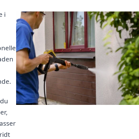
 i
onelle
caden
nde.
 du
er,
asser
ridt