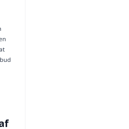
n
 en
at
lbud
af