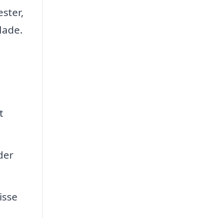
ster,
lade.
t
der
isse