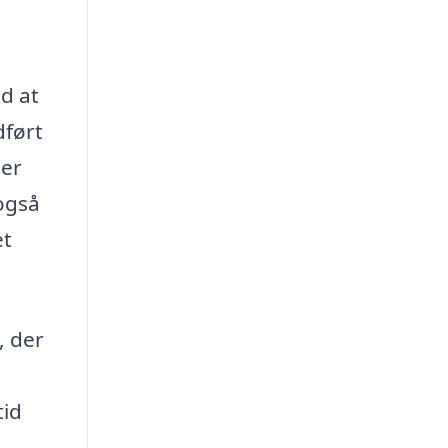
d at
dført
 er
 også
et
, der
tid