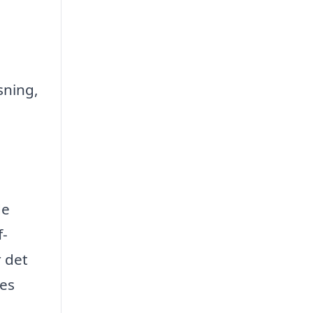
u
sning,
de
f-
r det
ces