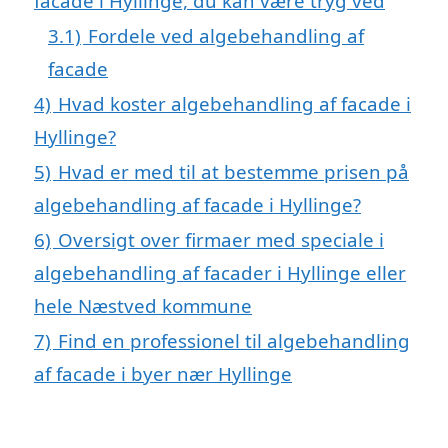
facade i Hyllinge, du kan være tryg ved
3.1)
Fordele ved algebehandling af
facade
4)
Hvad koster algebehandling af facade i
Hyllinge?
5)
Hvad er med til at bestemme prisen på
algebehandling af facade i Hyllinge?
6)
Oversigt over firmaer med speciale i
algebehandling af facader i Hyllinge eller
hele Næstved kommune
7)
Find en professionel til algebehandling
af facade i byer nær Hyllinge