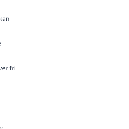
 kan
e
er fri
e.