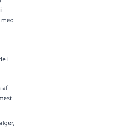
i
a med
de i
 af
mest
alger,