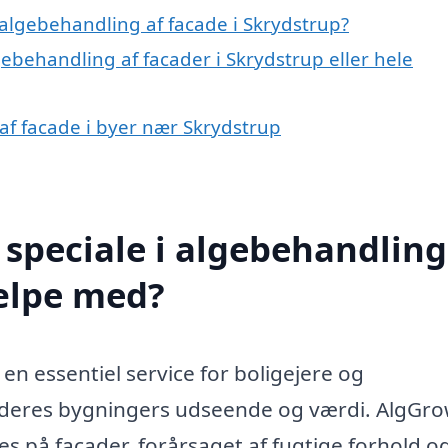
algebehandling af facade i Skrydstrup?
gebehandling af facader i Skrydstrup eller hele
 af facade i byer nær Skrydstrup
speciale i algebehandling
jælpe med?
en essentiel service for boligejere og
 deres bygningers udseende og værdi. AlgGro
s på facader, forårsaget af fugtige forhold o