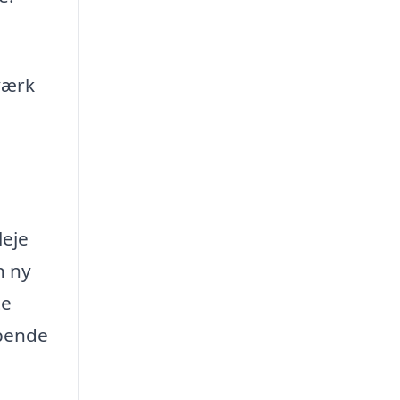
værk
leje
n ny
te
øbende