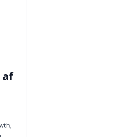
 af
wth,
g