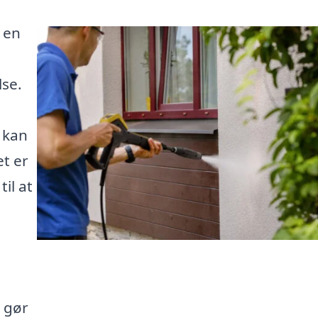
 en
se.
,
å kan
t er
til at
i gør