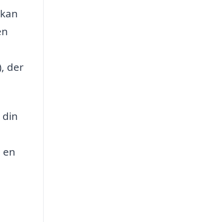
 kan
en
, der
 din
e en