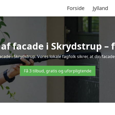
Forside
Jylland
f facade i Skrydstrup – få
acade i Skrydstrup. Vores lokale fagfolk sikrer, at din facade
Få 3 tilbud, gratis og uforpligtende