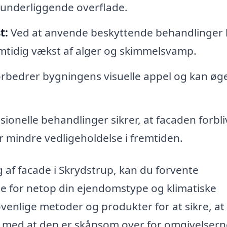
 underliggende overflade.
t:
Ved at anvende beskyttende behandlinger
mtidig vækst af alger og skimmelsvamp.
orbedrer bygningens visuelle appel og kan øg
ionelle behandlinger sikrer, at facaden forbliv
er mindre vedligeholdelse i fremtiden.
g af facade i Skrydstrup, kan du forvente
e for netop din ejendomstype og klimatiske
øvenlige metoder og produkter for at sikre, at
g med at den er skånsom over for omgivelsern