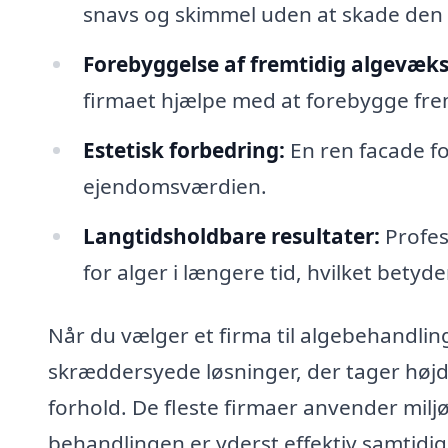
snavs og skimmel uden at skade den
Forebyggelse af fremtidig algevæks
firmaet hjælpe med at forebygge fre
Estetisk forbedring:
En ren facade f
ejendomsværdien.
Langtidsholdbare resultater:
Profess
for alger i længere tid, hvilket betyd
Når du vælger et firma til algebehandlin
skræddersyede løsninger, der tager højd
forhold. De fleste firmaer anvender milj
behandlingen er yderst effektiv samtidi