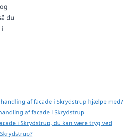
 og
så du
 i
ehandling af facade i Skrydstrup hjælpe med?
handling af facade i Skrydstrup
acade i Skrydstrup, du kan være tryg ved
 Skrydstrup?